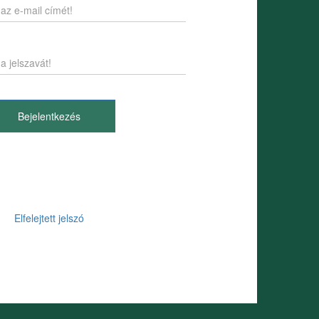
Bejelentkezés
Elfelejtett jelszó