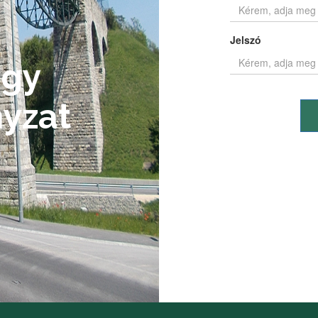
Jelszó
ágy
yzat