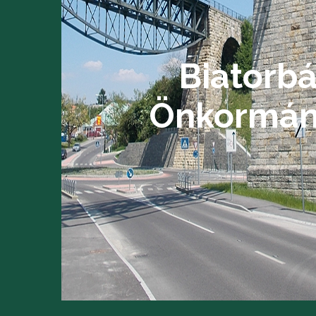
Biatorb
Önkormán