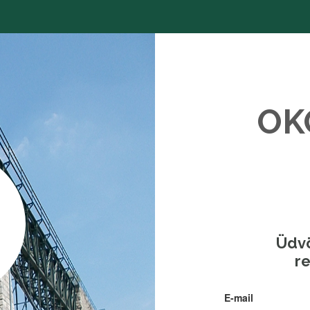
OK
Üdvö
r
E-mail