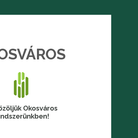
OSVÁROS
zöljük Okosváros
endszerünkben!